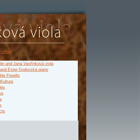
m vitae
cts
in and Jana Vavřínková viola
 and Ester Godovská piano
le Fiorello
Kultura
les
os
s
s
cts