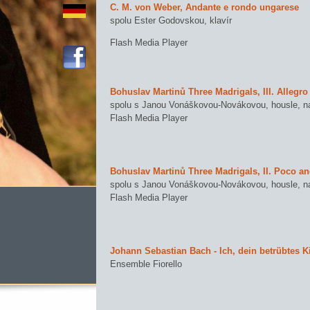
C. M. von Weber, Andante e rondo ungarese
spolu Ester Godovskou, klavír
Flash Media Player
Bohuslav Martinů Three Madrigals, III. Allegro
spolu s Janou Vonáškovou-Novákovou, housle, n
Flash Media Player
Bohuslav Martinů Three Madrigals, II. Poco a
spolu s Janou Vonáškovou-Novákovou, housle, n
Flash Media Player
Johann Sebastian Bach - Ich, dein betrübtes 
Ensemble Fiorello