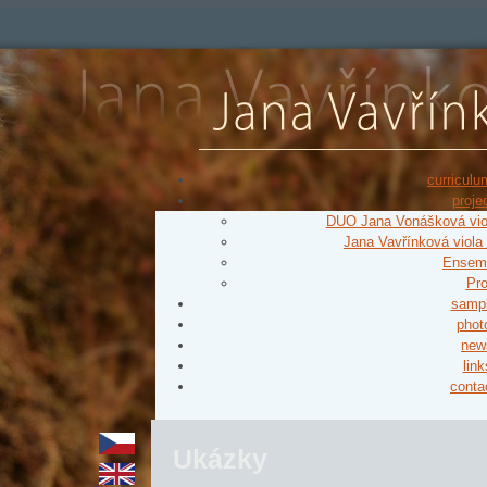
curriculu
proje
DUO Jana Vonášková viol
Jana Vavřínková viola
Ensemb
Pro
samp
phot
new
link
conta
Ukázky