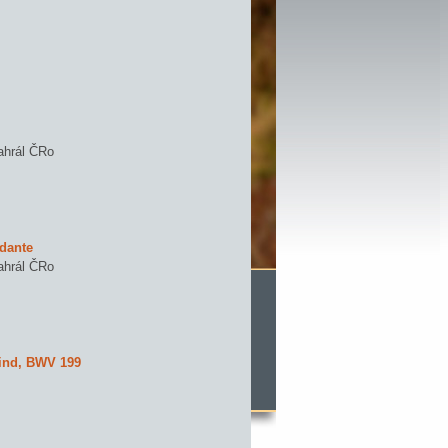
ahrál ČRo
ndante
ahrál ČRo
Kind, BWV 199